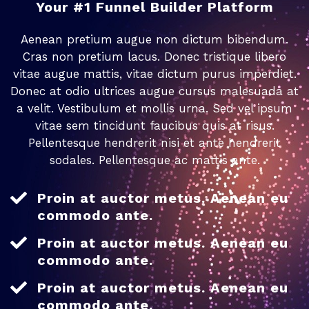
Your #1 Funnel Builder Platform
Aenean pretium augue non dictum bibendum.
Cras non pretium lacus. Donec tristique libero
vitae augue mattis, vitae dictum purus imperdiet.
Donec at odio ultrices augue cursus malesuada at
a velit. Vestibulum et mollis urna. Sed vel ipsum
vitae sem tincidunt faucibus quis at risus.
Pellentesque hendrerit nisi et ante hendrerit
sodales. Pellentesque ac mattis ante.
Proin at auctor metus. Aenean eu
commodo ante.
Proin at auctor metus. Aenean eu
commodo ante.
Proin at auctor metus. Aenean eu
commodo ante.