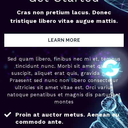
Cras non pretium lacus. Donec
tristique libero vitae augue mattis.
LEARN MORE
Sed quam libero, finibus nec mi et, tempus
tincidunt nunc. Morbi sit amet quam
suscipit, aliquet erat quis, gravida nulla.
Praesent sed nunc non libero consectetur
ultricies sit amet vitae est. Orci varius
natoque penatibus et magnis dis parturient
montes
Proin at auctor metus. Aenean eu
commodo ante.